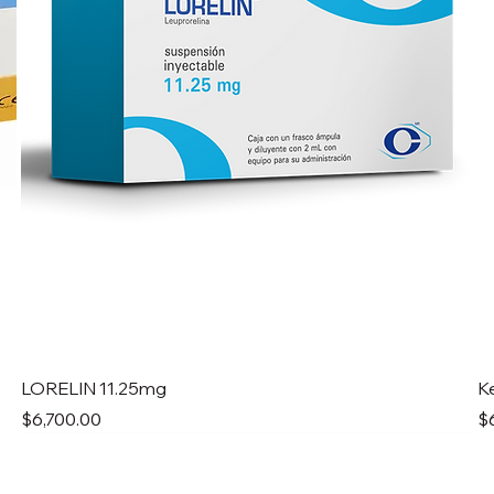
LORELIN 11.25mg
K
Precio
Pr
$6,700.00
$