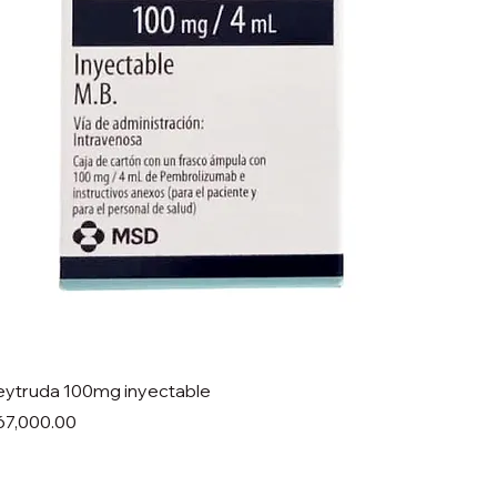
eytruda 100mg inyectable
ecio
67,000.00