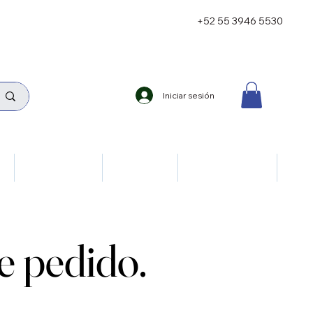
+52 55 3946 5530
Iniciar sesión
ía
Neumología
Oncología
Reumatología
 pedido.
 pedido.