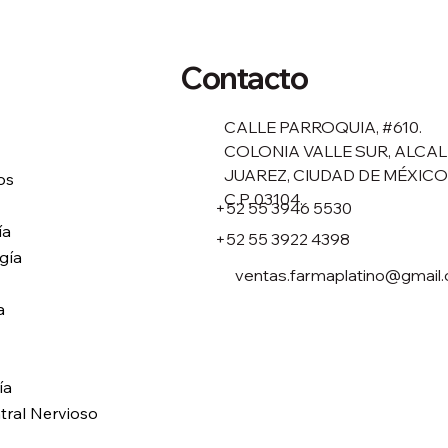
Contacto
CALLE PARROQUIA, #610.
COLONIA VALLE SUR, ALCAL
JUAREZ, CIUDAD DE MÉXICO
os
C.P. 03104.
+52 55 3946 5530
ía
+52 55 3922 4398
gía
ventas.farmaplatino@gmail
a
ía
tral Nervioso