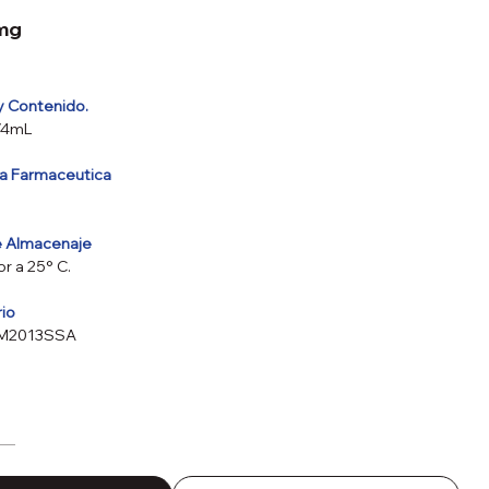
mg
y Contenido.
/4mL
va Farmaceutica
e Almacenaje
r a 25° C.
rio
6M2013SSA