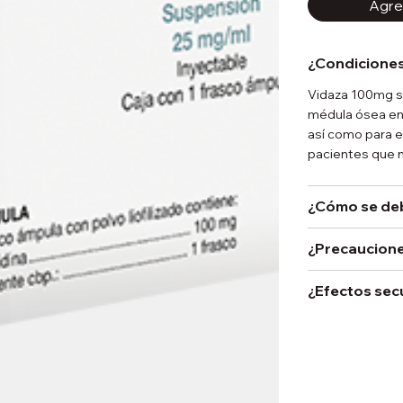
Agreg
¿Condiciones
Vidaza 100mg se 
médula ósea en 
así como para e
pacientes que 
¿Cómo se de
¿Precaucione
¿Efectos sec