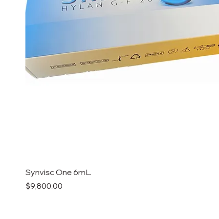
Synvisc One 6mL.
Precio
$9,800.00