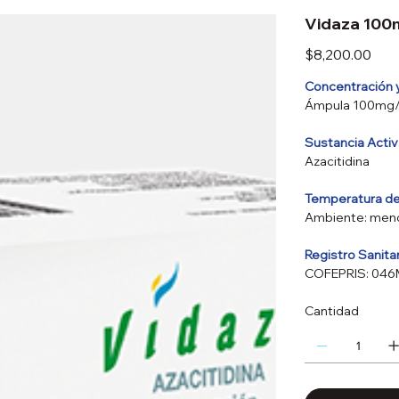
Vidaza 100
Precio
$8,200.00
Concentración 
Ámpula 100mg
Sustancia Acti
Azacitidina
Temperatura d
Ambiente: meno
Registro Sanita
COFEPRIS: 04
Cantidad