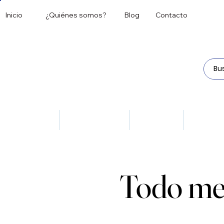
Inicio
¿Quiénes somos?
Blog
Contacto
Todos
Antipsicóticos
Antivirales
Dermat
Todo me
Todo me