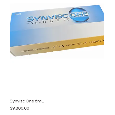
Synvisc One 6mL.
Precio
$9,800.00