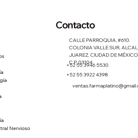
Contacto
CALLE PARROQUIA, #610.
COLONIA VALLE SUR, ALCAL
JUAREZ, CIUDAD DE MÉXICO
os
C.P. 03104.
+52 55 3946 5530
ía
+52 55 3922 4398
gía
ventas.farmaplatino@gmail
a
ía
tral Nervioso