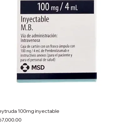
eytruda 100mg inyectable
ecio
67,000.00