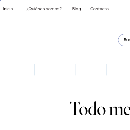
Inicio
¿Quiénes somos?
Blog
Contacto
Todos
Antipsicóticos
Antivirales
Dermat
Todo me
Todo me