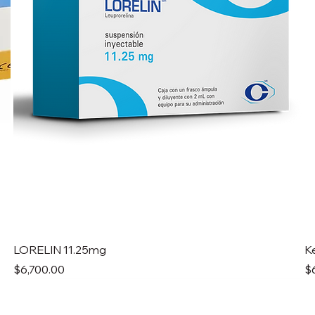
LORELIN 11.25mg
K
Precio
Pr
$6,700.00
$