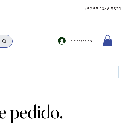
+52 55 3946 5530
Iniciar sesión
ía
Neumología
Oncología
Reumatología
 pedido.
 pedido.