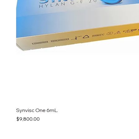
Synvisc One 6mL.
Precio
$9,800.00