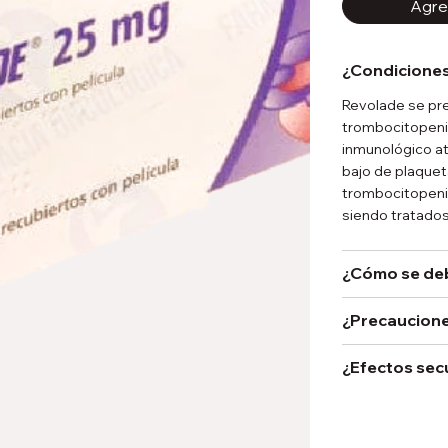
Agreg
¿Condiciones
Revolade se pre
trombocitopenia
inmunológico at
bajo de plaqueta
trombocitopenia
siendo tratados
¿Cómo se de
¿Precaucione
¿Efectos sec