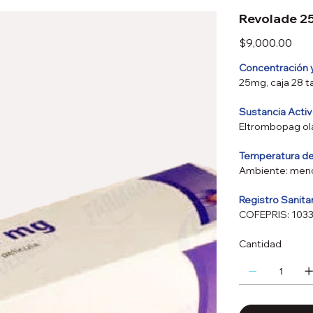
Revolade 2
Precio
$9,000.00
Concentración 
25mg, caja 28 t
Sustancia Acti
Eltrombopag o
Temperatura d
Ambiente: meno
Registro Sanita
COFEPRIS: 10
Cantidad