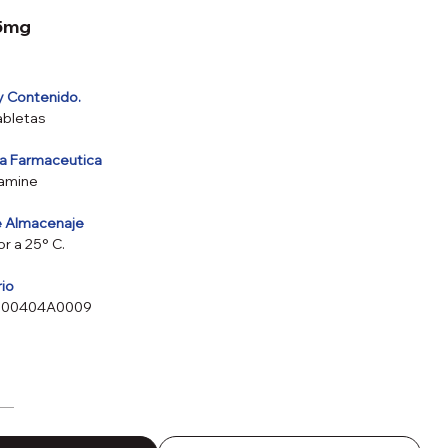
5mg
y Contenido.
abletas
va Farmaceutica
lamine
e Almacenaje
r a 25° C.
rio
3300404A0009