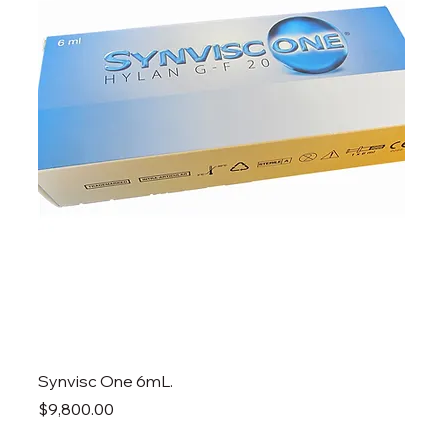
Synvisc One 6mL.
Precio
$9,800.00