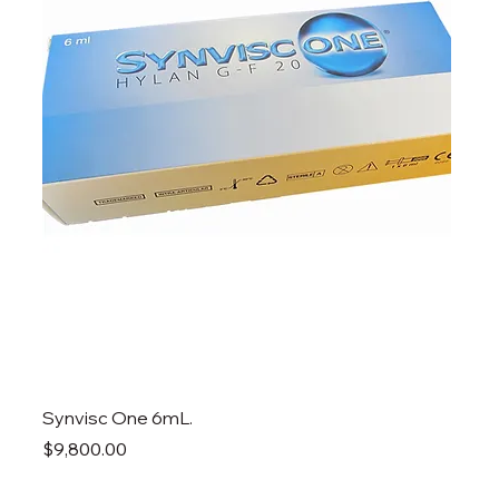
Synvisc One 6mL.
Precio
$9,800.00