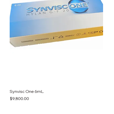
Synvisc One 6mL.
Precio
$9,800.00