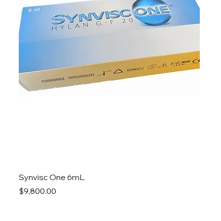
Synvisc One 6mL.
Precio
$9,800.00