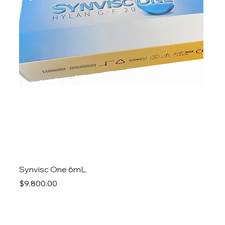
Synvisc One 6mL.
Precio
$9,800.00