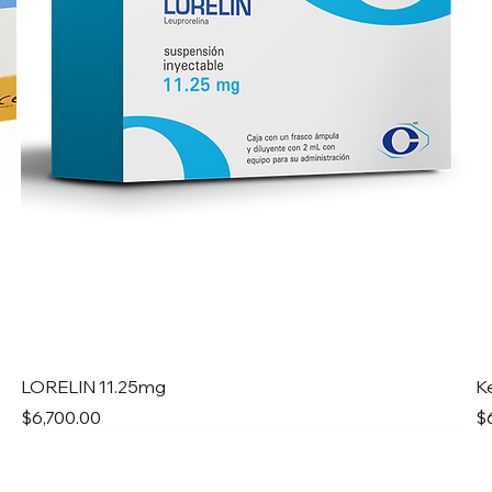
LORELIN 11.25mg
K
Precio
Pr
$6,700.00
$