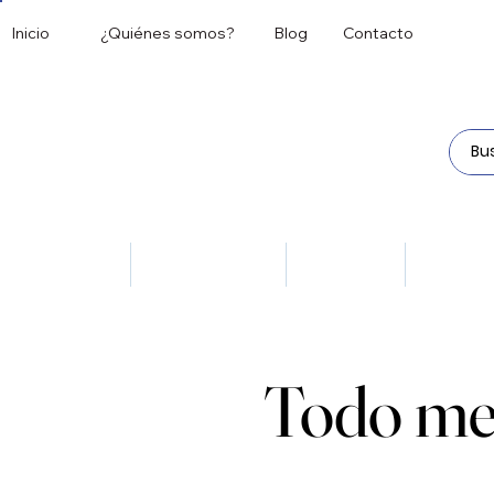
Inicio
¿Quiénes somos?
Blog
Contacto
Todos
Antipsicóticos
Antivirales
Dermat
Todo me
Todo me