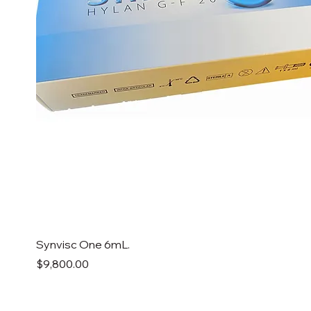
Synvisc One 6mL.
Precio
$9,800.00