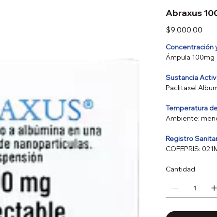
Abraxus 1
Precio
$9,000.00
Concentración 
Ámpula 100mg
Sustancia Acti
Paclitaxel Albu
Temperatura d
Ambiente: meno
Registro Sanita
COFEPRIS: 02
Cantidad