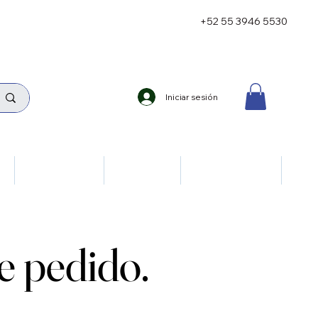
+52 55 3946 5530
Iniciar sesión
ía
Neumología
Oncología
Reumatología
 pedido.
 pedido.