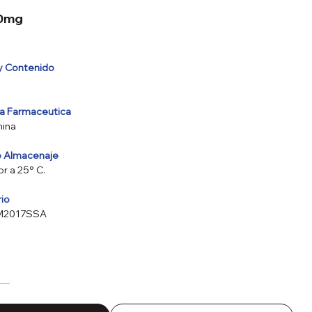
00mg
y Contenido
va Farmaceutica
mina
e Almacenaje
r a 25° C.
rio
1M2017SSA