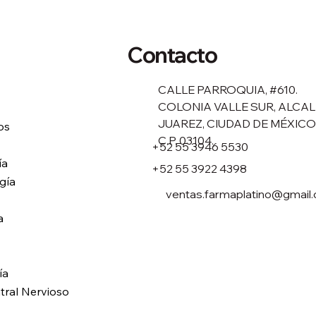
Contacto
CALLE PARROQUIA, #610.
COLONIA VALLE SUR, ALCAL
JUAREZ, CIUDAD DE MÉXICO
os
C.P. 03104.
+52 55 3946 5530
ía
+52 55 3922 4398
gía
ventas.farmaplatino@gmail
a
ía
tral Nervioso