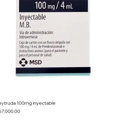
eytruda 100mg inyectable
ecio
67,000.00