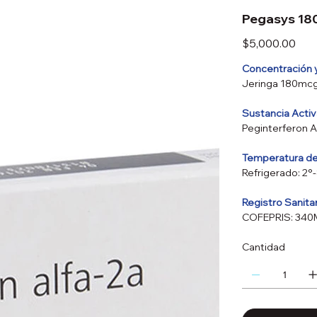
Pegasys 1
Precio
$5,000.00
Concentración 
Jeringa 180mc
Sustancia Acti
Peginterferon A
Temperatura d
Refrigerado: 2°-
Registro Sanita
COFEPRIS: 34
Cantidad