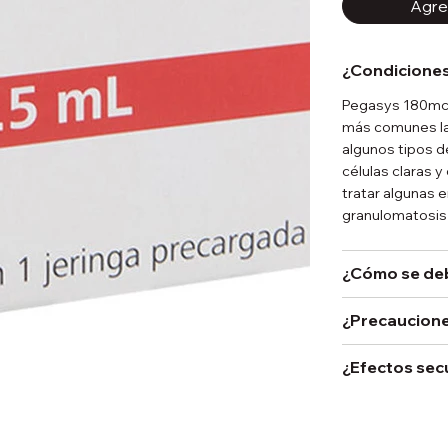
Agreg
¿Condiciones
Pegasys 180mcg 
más comunes la 
algunos tipos d
células claras 
tratar algunas 
granulomatosis
¿Cómo se de
¿Precaucione
¿Efectos sec