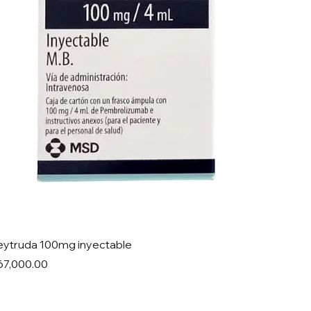
eytruda 100mg inyectable
ecio
67,000.00