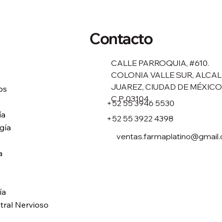
Contacto
CALLE PARROQUIA, #610.
COLONIA VALLE SUR, ALCAL
JUAREZ, CIUDAD DE MÉXICO
os
C.P. 03104.
+52 55 3946 5530
ía
+52 55 3922 4398
gía
ventas.farmaplatino@gmail
a
ía
tral Nervioso