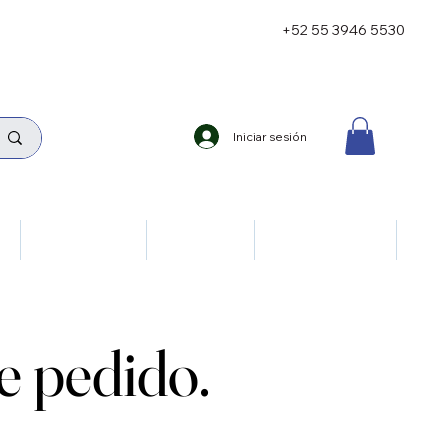
+52 55 3946 5530
Iniciar sesión
ía
Neumología
Oncología
Reumatología
 pedido.
 pedido.