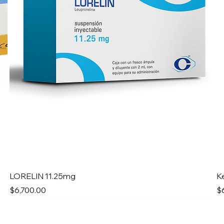
LORELIN 11.25mg
K
Precio
Pr
$6,700.00
$