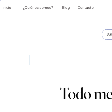
Inicio
¿Quiénes somos?
Blog
Contacto
Todos
Antipsicóticos
Antivirales
Dermat
Todo me
Todo me