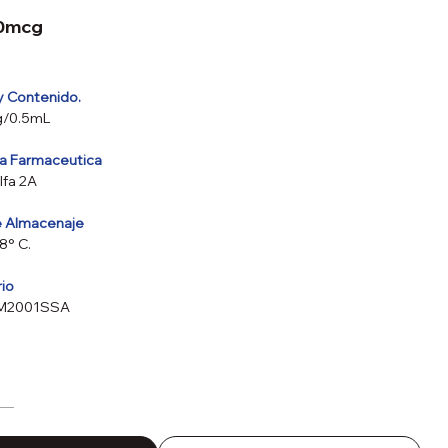
80mcg
y Contenido.
g/0.5mL
va Farmaceutica
lfa 2A
e Almacenaje
8° C.
rio
0M2001SSA