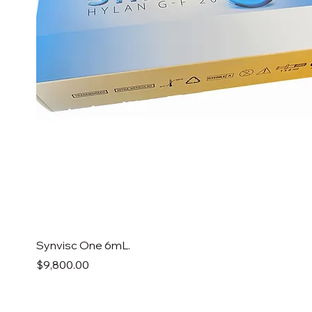
Synvisc One 6mL.
Precio
$9,800.00