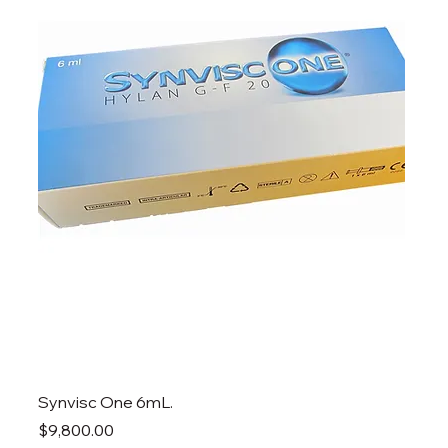
Synvisc One 6mL.
Precio
$9,800.00